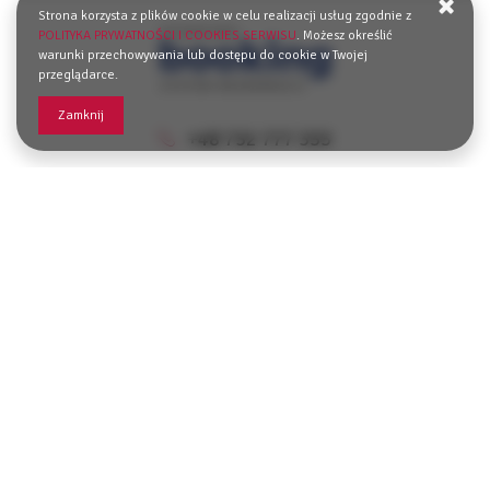
Strona korzysta z plików cookie w celu realizacji usług zgodnie z
POLITYKA PRYWATNOŚCI I COOKIES SERWISU
. Możesz określić
warunki przechowywania lub dostępu do cookie w Twojej
przeglądarce.
Zamknij
+48 732 777 333
biuro@morzedomkow.pl
Osiedle Bursztynowe 255,
72-420 Dziwnówek, Polska
WYZNACZ TRASĘ