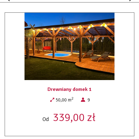
dziecięca plastikowa,pokale,kieliszki,lampki do
wina,sztućce, garnki, patelnia itp.)
3 x TV LED 32″
pościel
parawan
suszarka do bielizny
Żelazko z deską do prasowania
suszarka do włosów
Kabina prysznicowa z funkcją hydromasażu i radiem
Na tarasie (grill,meble ogrodowe).
Wifi
MEDIA
- woda w cenie wynajmu,
Drewniany domek 1
2
- prąd według wskazań licznika.
50,00 m
9
339,00 zł
Od