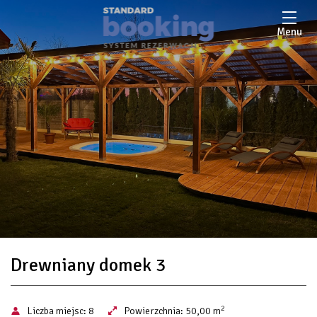
Menu
Drewniany domek 3
2
Liczba miejsc:
8
Powierzchnia:
50,00 m