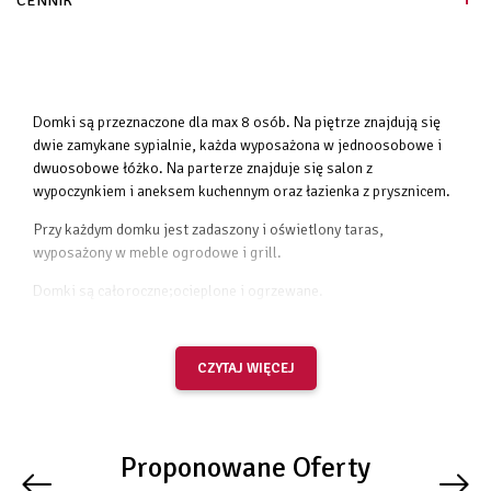
CENNIK
Domki są przeznaczone dla max 8 osób. Na piętrze znajdują się
dwie zamykane sypialnie, każda wyposażona w jednoosobowe i
dwuosobowe łóżko. Na parterze znajduje się salon z
wypoczynkiem i aneksem kuchennym oraz łazienka z prysznicem.
Przy każdym domku jest zadaszony i oświetlony taras,
wyposażony w meble ogrodowe i grill.
Domki są całoroczne;ocieplone i ogrzewane.
NA WYPOSAŻENIU DOMKU ZNAJDUJĄ SIĘ:
CZYTAJ WIĘCEJ
W pełni wyposażony aneks kuchenny
(zmywarka,mikrofalówka,lodówka,ekspres do
kawy,toster,kuchenka
Proponowane Oferty
indukcyjna,czajnik,talerze,szklanki,kubki,zastawa